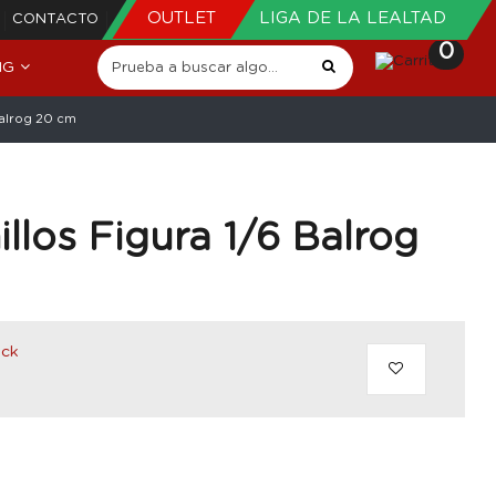
OUTLET
LIGA DE LA LEALTAD
CONTACTO
0
NG
 Balrog 20 cm
illos Figura 1/6 Balrog
ock