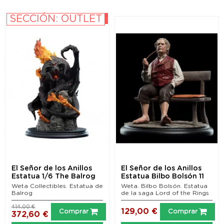
SECCIÓN: OUTLET
-10%
El Señor de los Anillos
El Señor de los Anillos
Estatua 1/6 The Balrog
Estatua Bilbo Bolsón 11
(Classic...
cm
Weta Collectibles. Estatua de
Weta. Bilbo Bolsón. Estatua
Balrog
de la saga Lord of the Rings
414,00 €
129,00 €
Comprar
Comprar
372,60 €