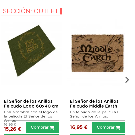
SECCIÓN: OUTLET
-10%
El Señor de los Anillos
El Señor de los Anillos
Felpudo Logo 60x40 cm
Felpudo Middle Earth
60x40
Una alfombra con el logo de
Un felpudo de la película El
la película El Señor de los
Señor de los Anillos.
Anillos
16,95 €
16,95 €
Comprar
Comprar
15,26 €