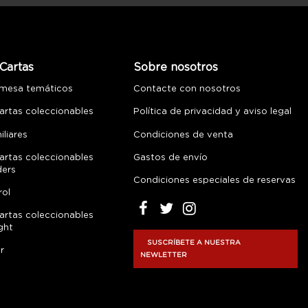
Cartas
Sobre nosotros
 mesa temáticos
Contacte con nosotros
artas coleccionables
Política de privacidad y aviso legal
liares
Condiciones de venta
artas coleccionables
Gastos de envío
ders
Condiciones especiales de reservas
rol
artas coleccionables
ght
SUSCRÍBETE A NUESTRA
r
NEWLETTER