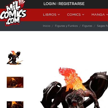
|
LOGIN
REGISTRARSE
LIBROS
COMICS
MANGA
Inicio
Figuras y Funkos
Figuras
Sagas f