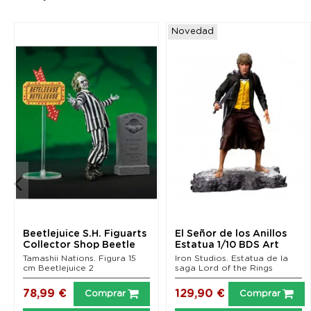
Novedad
Beetlejuice S.H. Figuarts
El Señor de los Anillos
Collector Shop Beetle
Estatua 1/10 BDS Art
Juice...
Scale Merry 12 cm
Tamashii Nations. Figura 15
Iron Studios. Estatua de la
cm Beetlejuice 2
saga Lord of the Rings
78,99 €
129,90 €
Comprar
Comprar