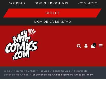
NOTICIAS
SOBRE NOSOTROS
CONTACTO
OUTLET
LIGA DE LA LEALTAD
0
Inicio
Figuras y Funkos
Figuras
Sagas figuras
Figuras del
Señor de los Anillos
El Señor de los Anillos Figura 1/6 Sméagol 19 cm