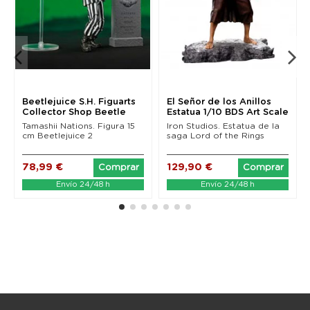
Beetlejuice S.H. Figuarts
El Señor de los Anillos
Collector Shop Beetle
Estatua 1/10 BDS Art Scale
Juice...
Merry 12 cm
Tamashii Nations. Figura 15
Iron Studios. Estatua de la
cm Beetlejuice 2
saga Lord of the Rings
78,99 €
129,90 €
Comprar
Comprar
Envío 24/48 h
Envío 24/48 h