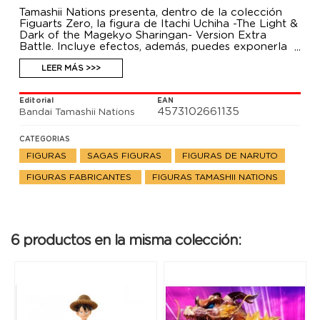
Tamashii Nations presenta, dentro de la colección
Figuarts Zero, la figura de Itachi Uchiha -The Light &
Dark of the Magekyo Sharingan- Version Extra
Battle. Incluye efectos, además, puedes exponerla
junto a la figura de Sasuke Uchiha para poder
recrear la escena de la batalla (se vende por
LEER MÁS >>>
separado).
Editorial
EAN
4573102661135
Bandai Tamashii Nations
CATEGORIAS
FIGURAS
SAGAS FIGURAS
FIGURAS DE NARUTO
FIGURAS FABRICANTES
FIGURAS TAMASHII NATIONS
6 productos en la misma colección: