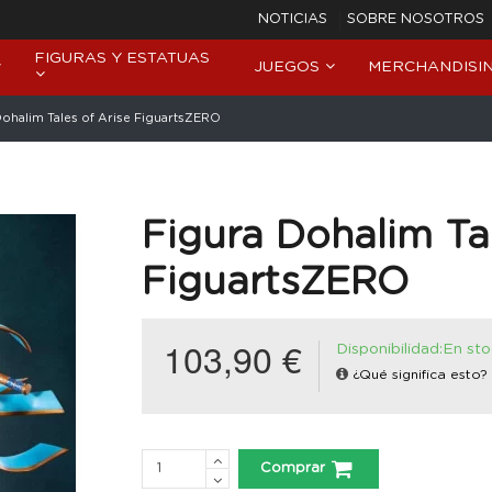
NOTICIAS
SOBRE NOSOTROS
FIGURAS Y ESTATUAS
JUEGOS
MERCHANDISI
Dohalim Tales of Arise FiguartsZERO
Figura Dohalim Tal
FiguartsZERO
103,90 €
Disponibilidad:En st
¿Qué significa esto?
Comprar