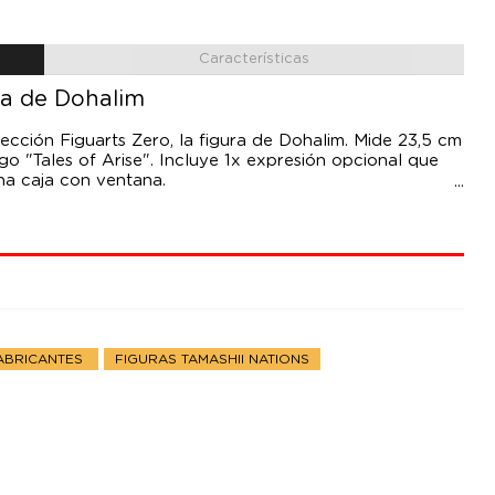
Características
ua de Dohalim
lección Figuarts Zero, la figura de Dohalim. Mide 23,5 cm
go "Tales of Arise". Incluye 1x expresión opcional que
na caja con ventana.
ABRICANTES
FIGURAS TAMASHII NATIONS