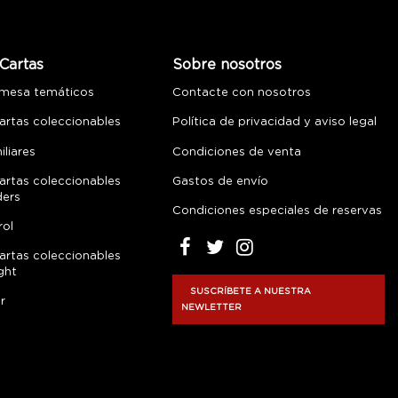
Cartas
Sobre nosotros
 mesa temáticos
Contacte con nosotros
artas coleccionables
Política de privacidad y aviso legal
liares
Condiciones de venta
artas coleccionables
Gastos de envío
ders
Condiciones especiales de reservas
rol
artas coleccionables
ght
SUSCRÍBETE A NUESTRA
r
NEWLETTER