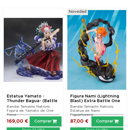
Novedad
Estatua Yamato -
Figura Nami (Lightning
Thunder Bagua- (Battle
Blast) Extra Battle One
Scarred) Extra Battle...
Piece Figuarts...
Bandai Tamashii Nations.
Bandai Tamashii Nations.
Figura de Yamato de One
Estatua de Nami.
Piece
Figuartszero.
169,00 €
87,00 €
Comprar
Comprar
Envío 24/48 h
Envío 24/48 h