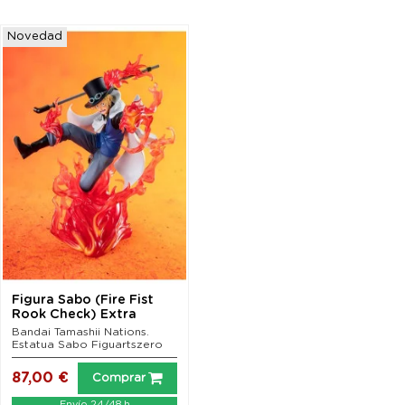
Novedad
Figura Sabo (Fire Fist
Rook Check) Extra
Battle One Piece...
Bandai Tamashii Nations.
Estatua Sabo Figuartszero
87,00 €
Comprar
Envío 24/48 h