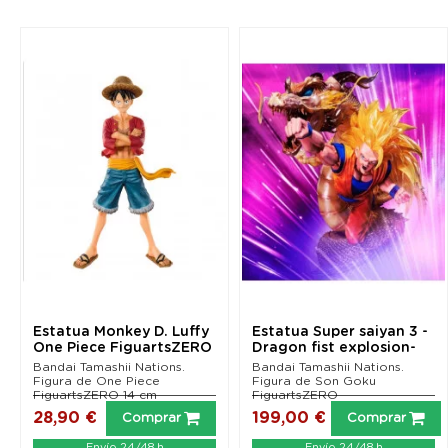
Estatua Monkey D. Luffy
Estatua Super saiyan 3 -
One Piece FiguartsZERO
Dragon fist explosion-
Son Goku...
Bandai Tamashii Nations.
Bandai Tamashii Nations.
Figura de One Piece
Figura de Son Goku
FiguartsZERO 14 cm
FiguartsZERO
28,90 €
199,00 €
Comprar
Comprar
Envío 24/48 h
Envío 24/48 h