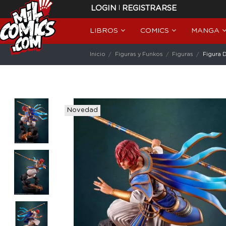
|
LOGIN
REGISTRARSE
LIBROS
COMICS
MANGA
Inicio
Figuras y Funkos
Figuras
Figura 
Novedad