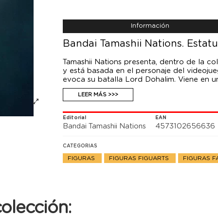
Información
Bandai Tamashii Nations. Estat
Tamashii Nations presenta, dentro de la co
y está basada en el personaje del videojue
evoca su batalla Lord Dohalim. Viene en u
LEER MÁS >>>
Editorial
EAN
Bandai Tamashii Nations
4573102656636
CATEGORIAS
FIGURAS
FIGURAS FIGUARTS
FIGURAS F
olección: