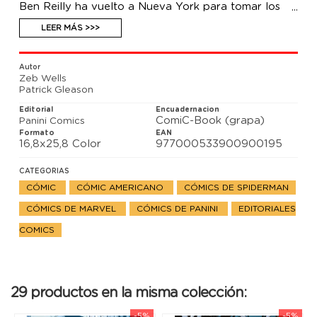
Ben Reilly ha vuelto a Nueva York para tomar los
lanzarredes del Hombre Araña. ¿Qué significa la
nueva situación para Peter Parker? Un formidable
LEER MÁS >>>
equipo creativo te trae la historia que sacudirá el
mundo arácnido.
Autor
Zeb Wells
Patrick Gleason
Editorial
Encuadernacion
ComiC-Book (grapa)
Panini Comics
Formato
EAN
16,8x25,8 Color
977000533900900195
CATEGORIAS
CÓMIC
CÓMIC AMERICANO
CÓMICS DE SPIDERMAN
CÓMICS DE MARVEL
CÓMICS DE PANINI
EDITORIALES
COMICS
29 productos en la misma colección:
-5%
-5%