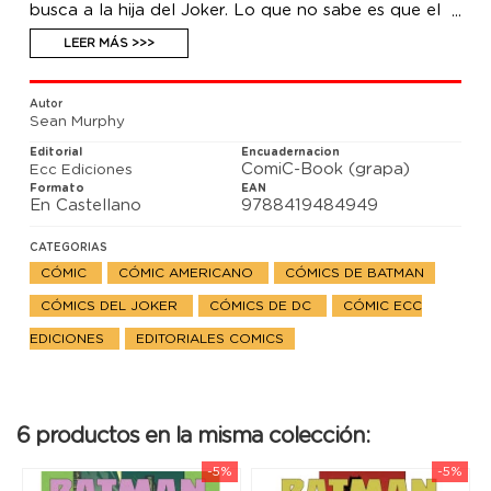
busca a la hija del Joker. Lo que no sabe es que el
nuevo Batman está entre las sombras, acechando,
esperando el momento propicio para atacar y
LEER MÁS >>>
acabar con los antiguos protectores de la ciudad.
Autor
Sean Murphy
Editorial
Encuadernacion
ComiC-Book (grapa)
Ecc Ediciones
Formato
EAN
En Castellano
9788419484949
CATEGORIAS
CÓMIC
CÓMIC AMERICANO
CÓMICS DE BATMAN
CÓMICS DEL JOKER
CÓMICS DE DC
CÓMIC ECC
EDICIONES
EDITORIALES COMICS
6 productos en la misma colección:
-5%
-5%