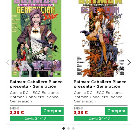
Batman: Caballero Blanco
Batman: Caballero Blanco
presenta - Generación
presenta - Generación
Joker 01 (de 6)
Joker 02 (de 6)
Comic DC - ECC Ediciones.
Comic DC - ECC Ediciones.
Batman Caballero Blanco
Batman Caballero Blanco
Generación...
Generación...
3,50 €
3,50 €
Comprar
Comprar
3,33 €
3,33 €
Envío 24/48 h
Envío 24/48 h