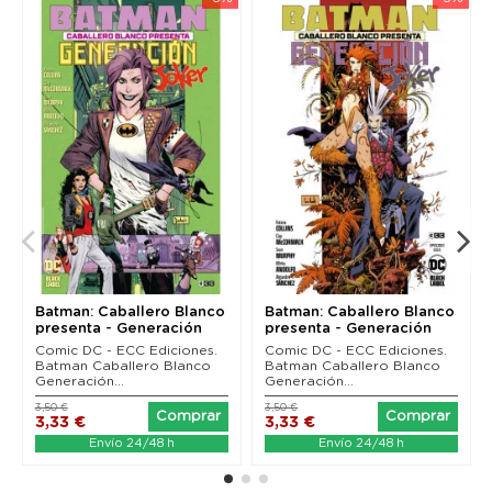
Batman: Caballero Blanco
Batman: Caballero Blanco
presenta - Generación
presenta - Generación
Joker 01 (de 6)
Joker 02 (de 6)
Comic DC - ECC Ediciones.
Comic DC - ECC Ediciones.
Batman Caballero Blanco
Batman Caballero Blanco
Generación...
Generación...
3,50 €
3,50 €
Comprar
Comprar
3,33 €
3,33 €
Envío 24/48 h
Envío 24/48 h