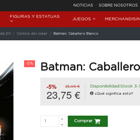
NOTICIAS
SOBRE NOSOTROS
FIGURAS Y ESTATUAS
JUEGOS
MERCHANDISI
 de DC
Cómics del Joker
Batman: Caballero Blanco
-5%
Batman: Caballero
-5%
Disponibilidad:Stock 3-
25,00 €
23,75 €
¿Qué significa esto?
Comprar