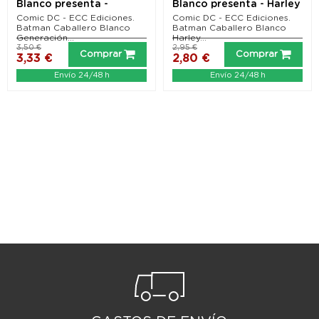
Blanco presenta -
Blanco presenta - Harley
Generación Joker 03 (de
Quinn 04 (de 6)
Comic DC - ECC Ediciones.
Comic DC - ECC Ediciones.
6)
Batman Caballero Blanco
Batman Caballero Blanco
Generación...
Harley...
3,50 €
2,95 €
Comprar
Comprar
3,33 €
2,80 €
Envío 24/48 h
Envío 24/48 h