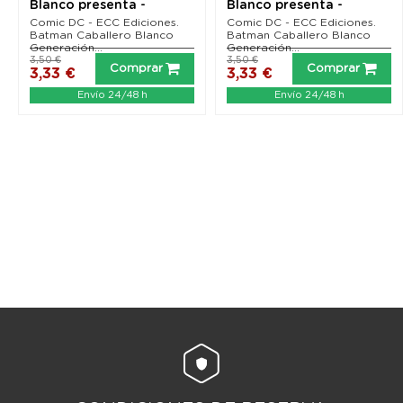
Blanco presenta -
Blanco presenta -
Generación Joker 01 (de
Generación Joker 02 (de
Comic DC - ECC Ediciones.
Comic DC - ECC Ediciones.
6)
6)
Batman Caballero Blanco
Batman Caballero Blanco
Generación...
Generación...
3,50 €
3,50 €
Comprar
Comprar
3,33 €
3,33 €
Envío 24/48 h
Envío 24/48 h