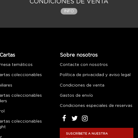
CONDICIONES DE VENTA
INFO
Cartas
Sobre nosotros
 mesa temáticos
Contacte con nosotros
artas coleccionables
Política de privacidad y aviso legal
liares
Condiciones de venta
artas coleccionables
Gastos de envío
ders
Condiciones especiales de reservas
rol
artas coleccionables
ght
SUSCRÍBETE A NUESTRA
r