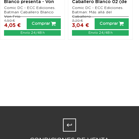
Blanco presenta - Von
Caballero Blanco 02 (de
Frío
8)
Comic DC - ECC Ediciones.
Comic DC - ECC Ediciones.
Batman Caballero Blanco
Batman: Más allá del
Von Frío
Caballero...
4,50 €
3,20 €
Comprar
Comprar
4,05 €
3,04 €
Envío 24/48 h
Envío 24/48 h