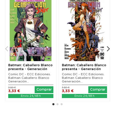
Batman: Caballero Blanco
Batman: Caballero Blanco
presenta - Generación
presenta - Generación
Joker 01 (de 6)
Joker 02 (de 6)
Comic DC - ECC Ediciones.
Comic DC - ECC Ediciones.
Batman Caballero Blanco
Batman Caballero Blanco
Generación...
Generación...
3,50 €
3,50 €
Comprar
Comprar
3,33 €
3,33 €
Envío 24/48 h
Envío 24/48 h