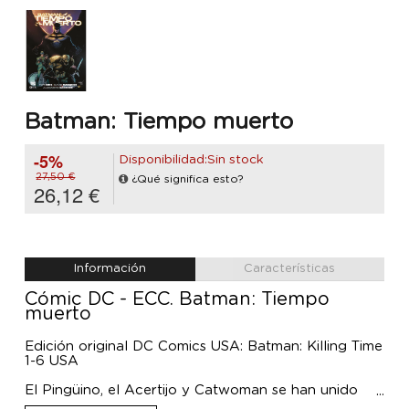
Batman: Tiempo muerto
-5%
Disponibilidad:Sin stock
27,50 €
¿Qué significa esto?
26,12 €
Información
Características
Cómic DC - ECC. Batman: Tiempo
muerto
Edición original DC Comics USA: Batman: Killing Time
1-6 USA
El Pingüino, el Acertijo y Catwoman se han unido
para robar un artefacto de sumo valor. Aún no se