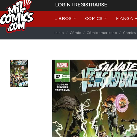
|
LOGIN
REGISTRARSE
LIBROS
COMICS
MANGA
Inicio
Cómic
Cómic americano
Cómics 