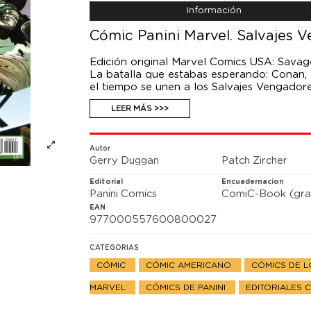
Información
Cómic Panini Marvel. Salvajes 
Edición original Marvel Comics USA: Sava
La batalla que estabas esperando: Conan, e
el tiempo se unen a los Salvajes Vengadore
¡No viste venir lo que aquí sucede, porqu
LEER MÁS >>>
Autor
Gerry Duggan
Patch Zircher
Editorial
Encuadernacion
Panini Comics
ComiC-Book (gra
EAN
977000557600800027
CATEGORIAS
CÓMIC
CÓMIC AMERICANO
CÓMICS DE 
MARVEL
CÓMICS DE PANINI
EDITORIALES 