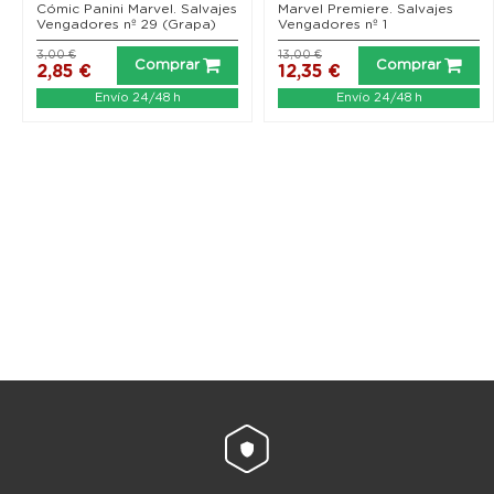
(Marvel Premiere)
Cómic Panini Marvel. Salvajes
Marvel Premiere. Salvajes
Vengadores nº 29 (Grapa)
Vengadores nº 1
3,00 €
13,00 €
Comprar
Comprar
2,85 €
12,35 €
Envío 24/48 h
Envío 24/48 h