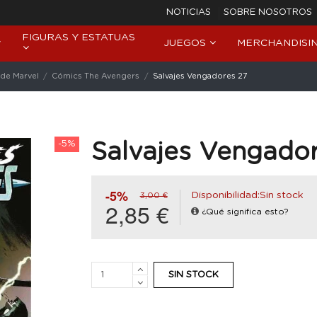
NOTICIAS
SOBRE NOSOTROS
FIGURAS Y ESTATUAS
JUEGOS
MERCHANDISI
de Marvel
Cómics The Avengers
Salvajes Vengadores 27
-5%
Salvajes Vengado
-5%
Disponibilidad:Sin stock
3,00 €
2,85 €
¿Qué significa esto?
SIN STOCK