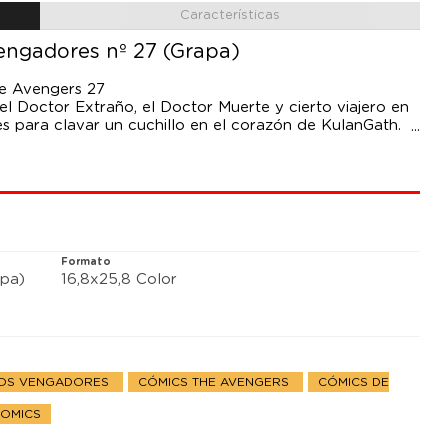
Características
Vengadores nº 27 (Grapa)
ge Avengers 27
l Doctor Extraño, el Doctor Muerte y cierto viajero en
s para clavar un cuchillo en el corazón de KulanGath.
e nosotros tampoco!
Formato
pa)
16,8x25,8 Color
LOS VENGADORES
CÓMICS THE AVENGERS
CÓMICS DE
COMICS