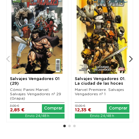
Salvajes Vengadores 01
Salvajes Vengadores 01.
(29)
La ciudad de las hoces
(Marvel Premiere)
Cómic Panini Marvel.
Marvel Premiere. Salvajes
Salvajes Vengadores nº 29
Vengadores nº 1
(Grapa)
3,00 €
13,00 €
Comprar
Comprar
2,85 €
12,35 €
Envío 24/48 h
Envío 24/48 h