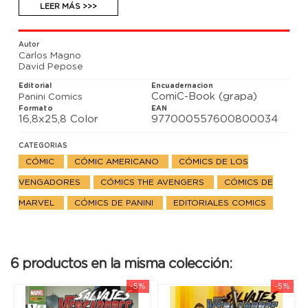
en un 2099 distópico gobernado por Deathlok.
LEER MÁS >>>
¿Será El Castigador 2099 la salvación del grupo... o
el motivo de su caída? ¡Todo cambia en el comienzo
de esta nueva aventura!
Autor
Carlos Magno
David Pepose
Editorial
Encuadernacion
ComiC-Book (grapa)
Panini Comics
Formato
EAN
16,8x25,8 Color
977000557600800034
CATEGORIAS
CÓMIC
CÓMIC AMERICANO
CÓMICS DE LOS
VENGADORES
CÓMICS THE AVENGERS
CÓMICS DE
MARVEL
CÓMICS DE PANINI
EDITORIALES COMICS
6 productos en la misma colección:
-5%
-5%