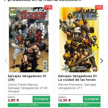
-5%
-5%
Salvajes Vengadores 01
Salvajes Vengadores 01.
(29)
La ciudad de las hoces
(Marvel Premiere)
Cómic Panini Marvel.
Marvel Premiere. Salvajes
Salvajes Vengadores nº 29
Vengadores nº 1
(Grapa)
3,00 €
13,00 €
Comprar
Comprar
2,85 €
12,35 €
Envío 24/48 h
Envío 24/48 h