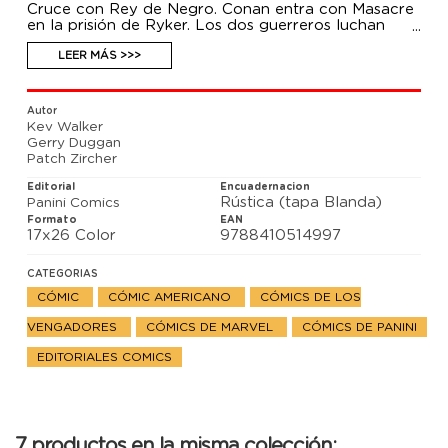
Cruce con Rey de Negro. Conan entra con Masacre
en la prisión de Ryker. Los dos guerreros luchan
unidos contra los simbiontes de Knull, al tiempo que
Conan hace un descubrimiento que podría ayudarlo
LEER MÁS >>>
contra Kulan Gath. Y a continuación: Conan y Rino
hacen buenas migas... hasta que cierto trepamuros
entrometido lo arruina todo. También: El cimmerio
Autor
forma equipo con el Motorista Fantasma y contra
Kev Walker
Pesadilla.
Gerry Duggan
Patch Zircher
Editorial
Encuadernacion
Rústica (tapa Blanda)
Panini Comics
Formato
EAN
17x26 Color
9788410514997
CATEGORIAS
CÓMIC
CÓMIC AMERICANO
CÓMICS DE LOS
VENGADORES
CÓMICS DE MARVEL
CÓMICS DE PANINI
EDITORIALES COMICS
7 productos en la misma colección: