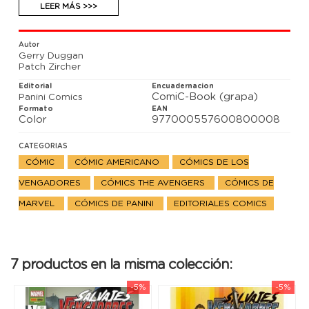
desde Sudamérica toma un interesante atajo... por
LEER MÁS >>>
Latveria.
Autor
Gerry Duggan
Patch Zircher
Editorial
Encuadernacion
ComiC-Book (grapa)
Panini Comics
Formato
EAN
Color
977000557600800008
CATEGORIAS
CÓMIC
CÓMIC AMERICANO
CÓMICS DE LOS
VENGADORES
CÓMICS THE AVENGERS
CÓMICS DE
MARVEL
CÓMICS DE PANINI
EDITORIALES COMICS
7 productos en la misma colección:
-5%
-5%