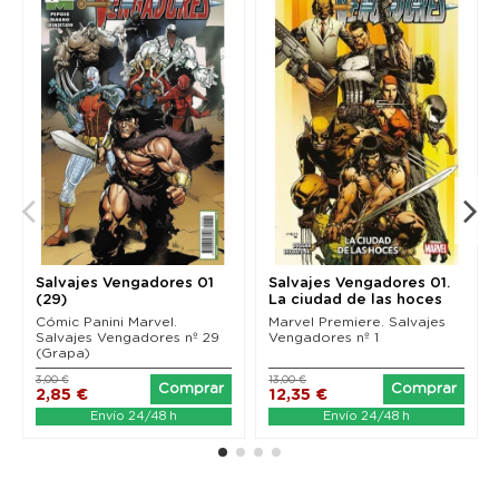
Salvajes Vengadores 01
Salvajes Vengadores 01.
(29)
La ciudad de las hoces
(Marvel Premiere)
Cómic Panini Marvel.
Marvel Premiere. Salvajes
Salvajes Vengadores nº 29
Vengadores nº 1
(Grapa)
3,00 €
13,00 €
Comprar
Comprar
2,85 €
12,35 €
Envío 24/48 h
Envío 24/48 h