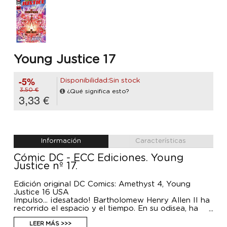
Young Justice 17
-5%
Disponibilidad:Sin stock
3,50 €
¿Qué significa esto?
3,33 €
Información
Características
Cómic DC - ECC Ediciones. Young
Justice nº 17.
Edición original DC Comics: Amethyst 4, Young
Justice 16 USA
Impulso... ¡desatado! Bartholomew Henry Allen II ha
recorrido el espacio y el tiempo. En su odisea, ha
descubierto secretos impensables para el resto de
componentes de Young Justice. Hasta ahora. ¡Es el
LEER MÁS >>>