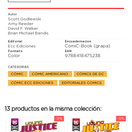
momento de poner las cartas sobre la mesa! Por su
parte, la princesa Amatista descubre una verdad
que cambiará todo lo que creía conocer sobre
Autor
Mundogema.
Scott Godlewski
Amy Reeder
David F. Walker
Brian Michael Bendis
Editorial
Encuadernacion
ComiC-Book (grapa)
Ecc Ediciones
Formato
EAN
Color
9788418475238
CATEGORIAS
CÓMIC
CÓMIC AMERICANO
CÓMICS DE DC
CÓMIC ECC EDICIONES
EDITORIALES COMICS
13 productos en la misma colección:
-5%
-5%