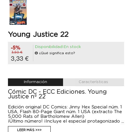
Young Justice 22
-5%
Disponibilidad:En stock
3,50 €
¿Qué significa esto?
3,33 €
Información
Características
Cómic DC - ECC Ediciones. Young
Justice nº 22
Edición original DC Comics: Jinny Hex Special núm. 1
USA, Flash 80-Page Giant núm. 1 USA (extracto The
5,000 Rats of Bartholomew Allen)
¡Último número! ¡Incluye el especial protagonizado
por Jinny Hex y una historia corta protagonizada
por Bart Allen! La chica favorita de los seguidores
LEER MÁS >>>