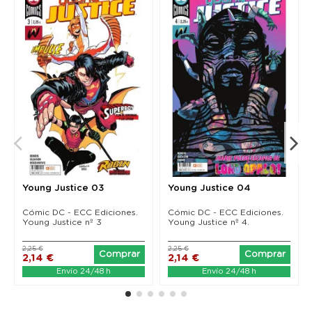
Young Justice 03
Young Justice 04
Cómic DC - ECC Ediciones.
Cómic DC - ECC Ediciones.
Young Justice nº 3
Young Justice nº 4.
2,25 €
2,25 €
Comprar
Comprar
2,14 €
2,14 €
Envío 24/48 h
Envío 24/48 h