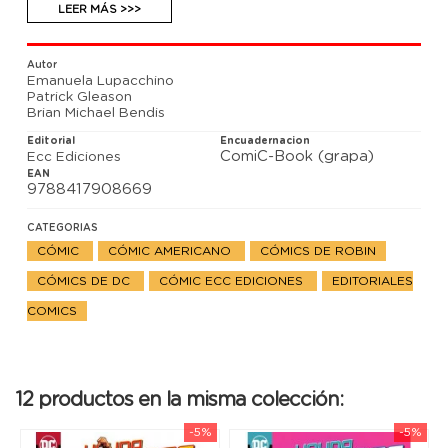
para liberar Mundogema de sus captores. Mientras,
LEER MÁS >>>
Connor Kent e Impulso tienen sus propios
problemas. Para empezar, ¡¿por qué Superboy no
está ayudando a su viejo amigo?!
Autor
Emanuela Lupacchino
Patrick Gleason
Brian Michael Bendis
Editorial
Encuadernacion
ComiC-Book (grapa)
Ecc Ediciones
EAN
9788417908669
CATEGORIAS
CÓMIC
CÓMIC AMERICANO
CÓMICS DE ROBIN
CÓMICS DE DC
CÓMIC ECC EDICIONES
EDITORIALES
COMICS
12 productos en la misma colección:
-5%
-5%