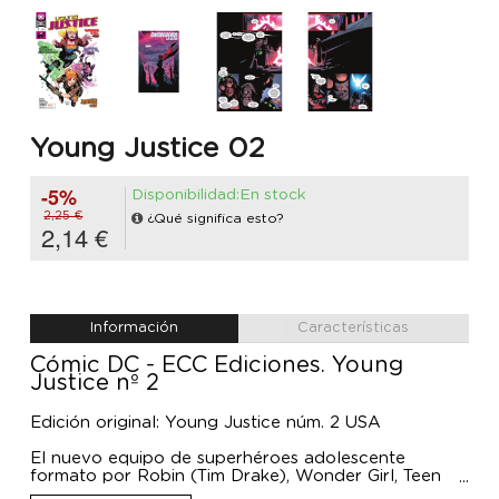
Young Justice 02
-5%
Disponibilidad:En stock
2,25 €
¿Qué significa esto?
2,14 €
Información
Características
Cómic DC - ECC Ediciones. Young
Justice nº 2
Edición original: Young Justice núm. 2 USA
El nuevo equipo de superhéroes adolescente
formato por Robin (Tim Drake), Wonder Girl, Teen
Lantern y Jinny Hex acude en auxilio de Amatista,