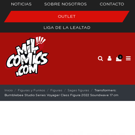
NOTICIAS
SOBRE NOSOTROS
CONTACTO
OUTLET
LIGA DE LA LEALTAD
0
Inicio
Figuras y Funkos
Figuras
Sagas figuras
Transformers:
Bumblebee Studio Series Voyager Class Figura 2022 Soundwave 17 cm