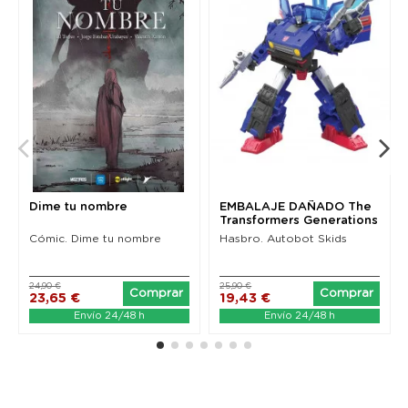
Dime tu nombre
EMBALAJE DAÑADO The
Transformers Generations
Legacy Deluxe...
Cómic. Dime tu nombre
Hasbro. Autobot Skids
24,90 €
25,90 €
Comprar
Comprar
23,65 €
19,43 €
Envío 24/48 h
Envío 24/48 h