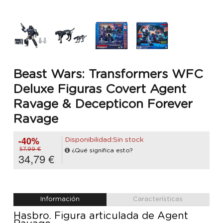
Beast Wars: Transformers WFC
Deluxe Figuras Covert Agent
Ravage & Decepticon Forever
Ravage
-40%
Disponibilidad:Sin stock
57,99 €
¿Qué significa esto?
34,79 €
Información
Características
Hasbro. Figura articulada de Agent