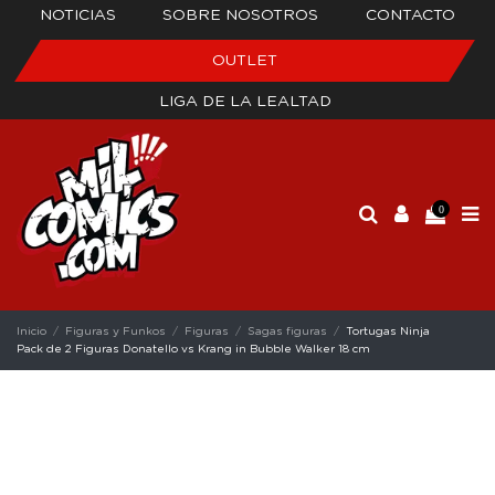
NOTICIAS
SOBRE NOSOTROS
CONTACTO
OUTLET
LIGA DE LA LEALTAD
0
Inicio
Figuras y Funkos
Figuras
Sagas figuras
Tortugas Ninja
Pack de 2 Figuras Donatello vs Krang in Bubble Walker 18 cm