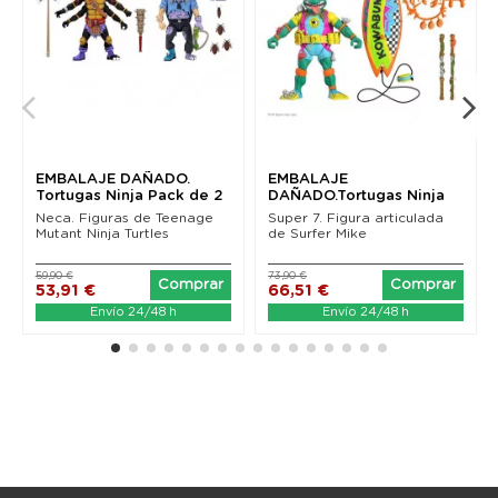
EMBALAJE DAÑADO.
EMBALAJE
Tortugas Ninja Pack de 2
DAÑADO.Tortugas Ninja
Figuras Antrax &...
Figura Ultimates Sewer
Neca. Figuras de Teenage
Super 7. Figura articulada
Surfer...
Mutant Ninja Turtles
de Surfer Mike
59,90 €
73,90 €
Comprar
Comprar
53,91 €
66,51 €
Envío 24/48 h
Envío 24/48 h