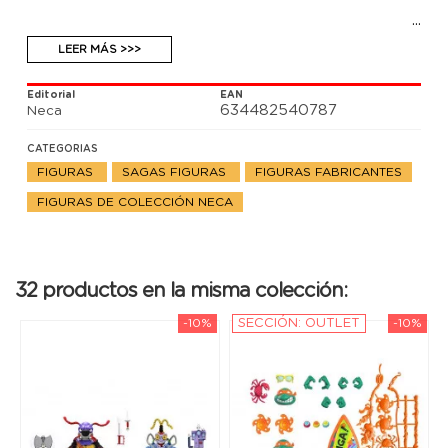
LEER MÁS >>>
Editorial
EAN
634482540787
Neca
CATEGORIAS
FIGURAS
SAGAS FIGURAS
FIGURAS FABRICANTES
FIGURAS DE COLECCIÓN NECA
32 productos en la misma colección:
-10%
SECCIÓN: OUTLET
-10%