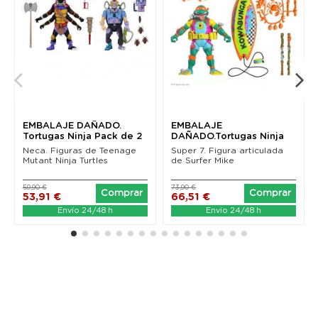
EMBALAJE DAÑADO.
EMBALAJE
Tortugas Ninja Pack de 2
DAÑADO.Tortugas Ninja
Figuras Antrax &...
Figura Ultimates Sewer
Neca. Figuras de Teenage
Super 7. Figura articulada
Surfer...
Mutant Ninja Turtles
de Surfer Mike
59,90 €
73,90 €
Comprar
Comprar
53,91 €
66,51 €
Envío 24/48 h
Envío 24/48 h