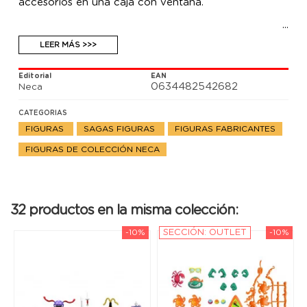
accesorios en una caja con ventana.
LEER MÁS >>>
Editorial
EAN
0634482542682
Neca
CATEGORIAS
FIGURAS
SAGAS FIGURAS
FIGURAS FABRICANTES
FIGURAS DE COLECCIÓN NECA
32 productos en la misma colección:
-10%
SECCIÓN: OUTLET
-10%