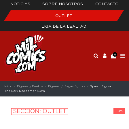
NOTICIAS
SOBRE NOSOTROS
CONTACTO
OUTLET
LIGA DE LA LEALTAD
0
Inicio
Figuras y Funkos
Figuras
Sagas figuras
Spawn Figura
The Dark Redeemer 18 cm
SECCIÓN: OUTLET
-10%