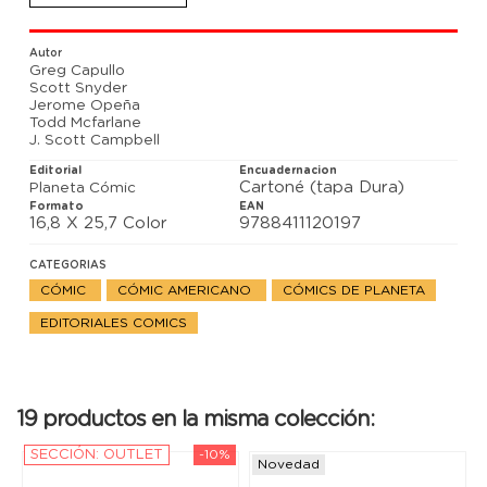
colaboraciones de autores legendarios como Greg
Capullo, J. Scott Campbell, Jerome Opeña y Scott
Snyder, entre otros.
Autor
Todos ellos unidos para una celebración histórica
Greg Capullo
mientras Spawn libra una batalla épica para salvar a
Scott Snyder
la humanidad en los números previos al 300… y en
Jerome Opeña
los siguientes números recopilados también en este
Todd Mcfarlane
volumen, Spawn viajará a las catacumbas del
J. Scott Campbell
Vaticano para rescatar a… ¡Medieval Spawn!
Editorial
Encuadernacion
Cartoné (tapa Dura)
Planeta Cómic
Formato
EAN
16,8 X 25,7 Color
9788411120197
CATEGORIAS
CÓMIC
CÓMIC AMERICANO
CÓMICS DE PLANETA
EDITORIALES COMICS
19 productos en la misma colección:
SECCIÓN: OUTLET
-10%
Novedad