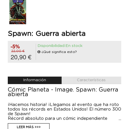
Spawn: Guerra abierta
-5%
Disponibilidad:En stock
22,00 €
¿Qué significa esto?
20,90 €
Información
Características
Cómic Planeta - Image. Spawn: Guerra
abierta
¡Hacemos historia! ¡Llegamos al evento que ha roto
todos los récords en Estados Unidos! El número 300
de Spawn!
Récord absoluto para un cómic independiente
americano, una proeza de Todd McFarlane
recopilada en este volumen imprescindible, con
LEER MÁS >>>