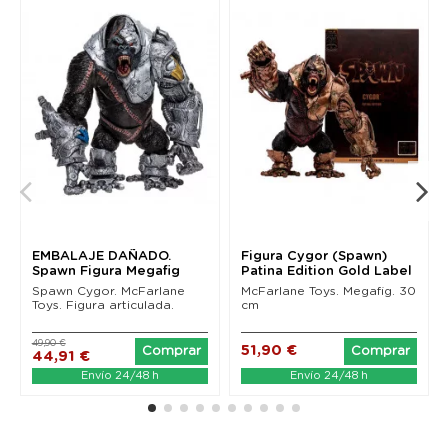
EMBALAJE DAÑADO.
Figura Cygor (Spawn)
Spawn Figura Megafig
Patina Edition Gold Label
Cygor 30 cm
McFarlane Toys
Spawn Cygor. McFarlane
McFarlane Toys. Megafig. 30
Toys. Figura articulada.
cm
49,90 €
51,90 €
Comprar
Comprar
44,91 €
Envío 24/48 h
Envío 24/48 h