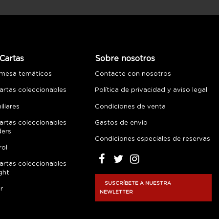
Cartas
Sobre nosotros
 mesa temáticos
Contacte con nosotros
artas coleccionables
Política de privacidad y aviso legal
liares
Condiciones de venta
artas coleccionables
Gastos de envío
ders
Condiciones especiales de reservas
rol
artas coleccionables
ght
SUSCRÍBETE A NUESTRA
r
NEWLETTER