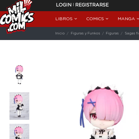
|
LOGIN
REGISTRARSE
LIBROS
COMICS
MANGA
Inicio
Figuras y Funkos
Figuras
Sagas f