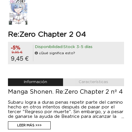
Re:Zero Chapter 2 04
-5%
Disponibilidad:Stock 3-5 días
9,95 €
¿Qué significa esto?
9,45 €
Información
Características
Manga Shonen. Re:Zero Chapter 2 nº 4
Subaru logra a duras penas repetir parte del camino
hecho en otros intentos después de pasar por el
tercer "Regreso por muerte". Sin embargo, y a pesar
de ganarse la ayuda de Beatrice para alcanzar la
mañana de la promesa, una tragedia incomprensible
se abalanza sobre los habitantes de la mansión
LEER MÁS >>>
Roswaal. ¿Hasta qué punto tendrá que llegar Subaru