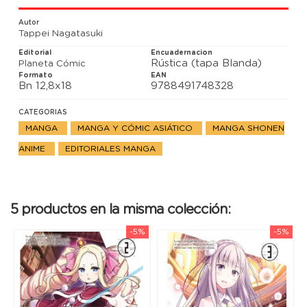
para salvarlos a todos?
Autor
Tappei Nagatasuki
Editorial
Encuadernacion
Rústica (tapa Blanda)
Planeta Cómic
Formato
EAN
Bn 12,8x18
9788491748328
CATEGORIAS
MANGA
MANGA Y CÓMIC ASIÁTICO
MANGA SHONEN
ANIME
EDITORIALES MANGA
5 productos en la misma colección:
-5%
-5%