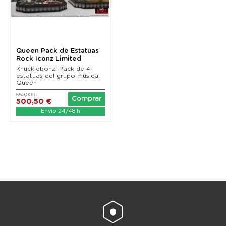
Queen Pack de Estatuas
Rock Iconz Limited
Edition 23 - 25 cm
Knucklebonz. Pack de 4
estatuas del grupo musical
Queen
650,00 €
Comprar
500,50 €
Envío 24/48 h