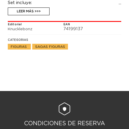
Set incluye:
- Freddie Mercury
- Brian May
LEER MÁS >>>
- Roger Taylor
- John Deacon
Editorial
EAN
74199137
Knucklebonz
CATEGORIAS
FIGURAS
SAGAS FIGURAS
CONDICIONES DE RESERVA