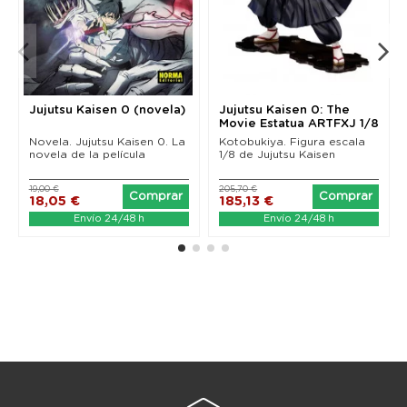
Jujutsu Kaisen 0 (novela)
Jujutsu Kaisen 0: The
Movie Estatua ARTFXJ 1/8
Suguru Geto 22 cm
Novela. Jujutsu Kaisen 0. La
Kotobukiya. Figura escala
novela de la película
1/8 de Jujutsu Kaisen
19,00 €
205,70 €
Comprar
Comprar
18,05 €
185,13 €
Envío 24/48 h
Envío 24/48 h