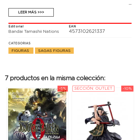
LEER MÁS >>>
Editorial
EAN
4573102621337
Bandai Tamashii Nations
CATEGORIAS
FIGURAS
SAGAS FIGURAS
7 productos en la misma colección:
-5%
SECCIÓN: OUTLET
-10%