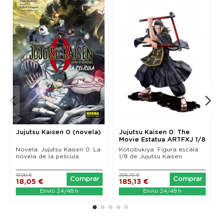
Jujutsu Kaisen 0 (novela)
Jujutsu Kaisen 0: The
Movie Estatua ARTFXJ 1/8
Suguru Geto 22 cm
Novela. Jujutsu Kaisen 0. La
Kotobukiya. Figura escala
novela de la película
1/8 de Jujutsu Kaisen
19,00 €
205,70 €
Comprar
Comprar
18,05 €
185,13 €
Envío 24/48 h
Envío 24/48 h