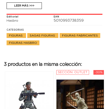
de alto. Incluye complementos y múltiples armas.
LEER MÁS >>>
Editorial
EAN
5010993738359
Hasbro
CATEGORIAS
FIGURAS
SAGAS FIGURAS
FIGURAS FABRICANTES
FIGURAS HASBRO
3 productos en la misma colección:
SECCIÓN: OUTLET
-30%