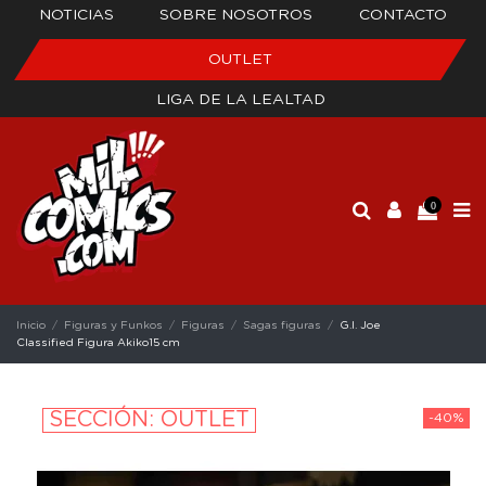
NOTICIAS
SOBRE NOSOTROS
CONTACTO
OUTLET
LIGA DE LA LEALTAD
0
Inicio
Figuras y Funkos
Figuras
Sagas figuras
G.I. Joe
Classified Figura Akiko15 cm
SECCIÓN: OUTLET
-40%