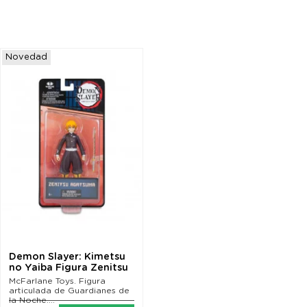
Novedad
Demon Slayer: Kimetsu
no Yaiba Figura Zenitsu
Agatsuma 13 cm
McFarlane Toys. Figura
articulada de Guardianes de
la Noche....