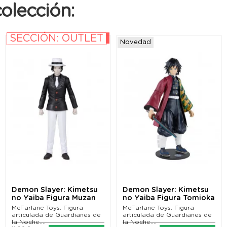
olección:
SECCIÓN: OUTLET
-10%
Novedad
Demon Slayer: Kimetsu
Demon Slayer: Kimetsu
no Yaiba Figura Muzan
no Yaiba Figura Tomioka
Kibutsuji 13 cm
Giyu 18 cm
McFarlane Toys. Figura
McFarlane Toys. Figura
articulada de Guardianes de
articulada de Guardianes de
la Noche....
la Noche....