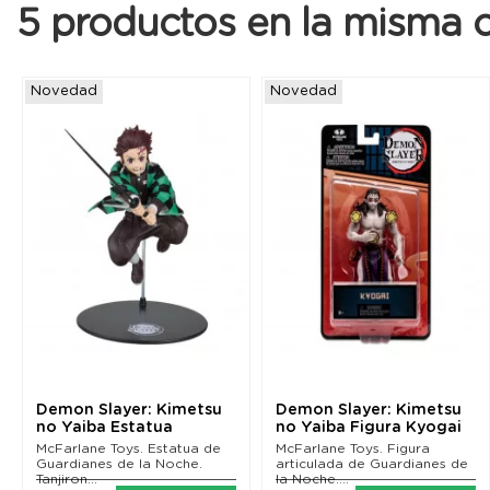
5 productos en la misma c
Novedad
Novedad
Demon Slayer: Kimetsu
Demon Slayer: Kimetsu
no Yaiba Estatua
no Yaiba Figura Kyogai
Tanjiron Kamado 30 cm
13 cm
McFarlane Toys. Estatua de
McFarlane Toys. Figura
Guardianes de la Noche.
articulada de Guardianes de
Tanjiron...
la Noche....