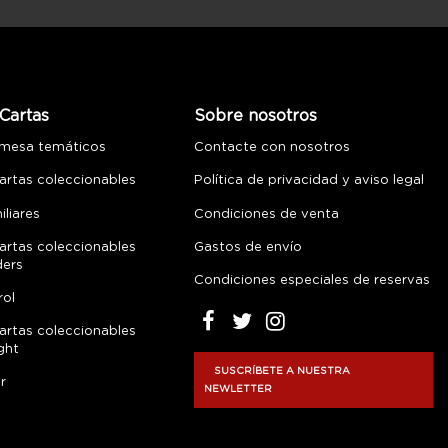
Cartas
Sobre nosotros
 mesa temáticos
Contacte con nosotros
artas coleccionables
Política de privacidad y aviso legal
liares
Condiciones de venta
artas coleccionables
Gastos de envío
ders
Condiciones especiales de reservas
rol
artas coleccionables
ght
SUSCRÍBETE A NUESTRA
r
NEWLETTER