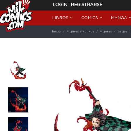
|
LOGIN
REGISTRARSE
LIBROS
COMICS
MANGA
Inicio
Figuras y Funkos
Figuras
Sagas f