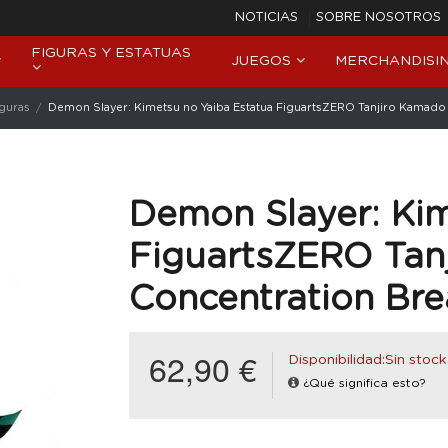
NOTICIAS
SOBRE NOSOTROS
FIGURAS Y ESTATUAS
JUEGOS
MERCHANDISI
iguras
Demon Slayer: Kimetsu no Yaiba Estatua FiguartsZERO Tanjiro Kamado 
Demon Slayer: Kim
FiguartsZERO Tan
Concentration Bre
62,90 €
Disponibilidad:Sin stock
¿Qué significa esto?