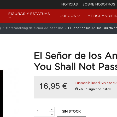
NOTICIAS
SOBRE NOSOTROS
FIGURAS Y ESTATUAS
JUEGOS
MERCHANDISI
g
Merchandising del Señor de los anillos
El Señor de los Anillos Libreta c
El Señor de los Ani
You Shall Not Pas
16,95 €
Disponibilidad:Sin stock
¿Qué significa esto?
SIN STOCK