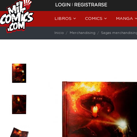
|
LOGIN
REGISTRARSE
LIBROS
COMICS
MANGA
Inicio
Merchandising
Sagas merchandisin