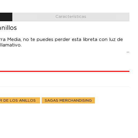
Características
nillos
ierra Media, no te puedes perder esta libreta con luz de
llamativo.
R DE LOS ANILLOS
SAGAS MERCHANDISING