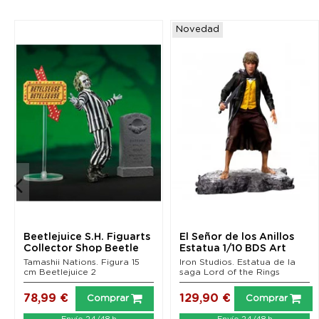
Novedad
Beetlejuice S.H. Figuarts
El Señor de los Anillos
Collector Shop Beetle
Estatua 1/10 BDS Art
Juice...
Scale Merry 12 cm
Tamashii Nations. Figura 15
Iron Studios. Estatua de la
cm Beetlejuice 2
saga Lord of the Rings
78,99 €
129,90 €
Comprar
Comprar