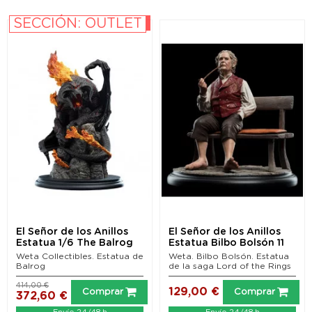
SECCIÓN: OUTLET
-10%
El Señor de los Anillos
El Señor de los Anillos
Estatua 1/6 The Balrog
Estatua Bilbo Bolsón 11
(Classic...
cm
Weta Collectibles. Estatua de
Weta. Bilbo Bolsón. Estatua
Balrog
de la saga Lord of the Rings
414,00 €
129,00 €
Comprar
Comprar
372,60 €