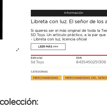
Información
Libreta con luz. El señor de los a
Si quieres ser el más original de toda la T
SD Toys. Un artículo práctico, a la par que 
- Libreta con luz, licencia oficial
- 90 hojas rayadas
LEER MÁS >>>
- Necesita 3 pilas AG10 (incluidas)
Editorial
EAN
Sd Toys
8435450251306
CATEGORIAS
MERCHANDISING
MERCHANDISING DEL SEÑO
colección: