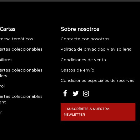
Cartas
Sobre nosotros
 mesa temáticos
Contacte con nosotros
artas coleccionables
Política de privacidad y aviso legal
liares
Condiciones de venta
artas coleccionables
Gastos de envío
ders
Condiciones especiales de reservas
rol
artas coleccionables
ght
SUSCRÍBETE A NUESTRA
r
NEWLETTER