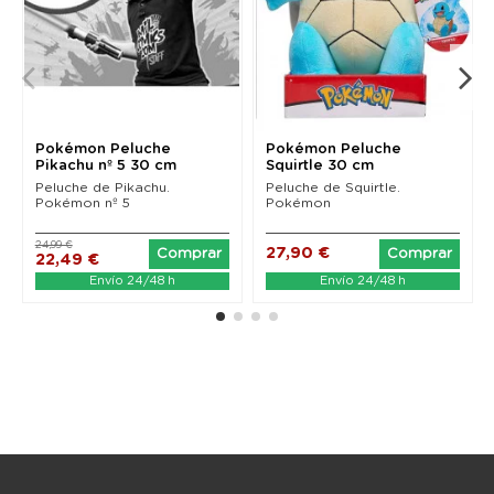
Pokémon Peluche
Pokémon Peluche
Pikachu nº 5 30 cm
Squirtle 30 cm
Peluche de Pikachu.
Peluche de Squirtle.
Pokémon nº 5
Pokémon
24,99 €
27,90 €
Comprar
Comprar
22,49 €
Envío 24/48 h
Envío 24/48 h