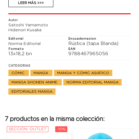
que nunca cesa, llega Luna, una joven farmacéutica
LEER MÁS >>>
con el cometido de entregar un Pokémon. En una
playa se encontrará a Sol, un repartidor
obsesionado con ahorrar cien millones...
Autor
Satoshi Yamamoto
Hidenori Kusaka
Editorial
Encuadernacion
Rústica (tapa Blanda)
Norma Editorial
Formato
EAN
13x18,2 bn
9788467965056
CATEGORIAS
CÓMIC
MANGA
MANGA Y CÓMIC ASIÁTICO
MANGA SHONEN ANIME
NORMA EDITORIAL MANGA
EDITORIALES MANGA
7 productos en la misma colección:
SECCIÓN: OUTLET
-10%