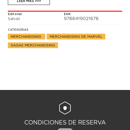
Dedicadas a los héroes y villanos de MARVEL, con
LEER MÁS >>>
fieles reproducciones de los personajes.
Editorial
EAN
9788419021878
Salvat
CATEGORIAS
MERCHANDISING
MERCHANDISING DE MARVEL
SAGAS MERCHANDISING
CONDICIONES DE RESERVA