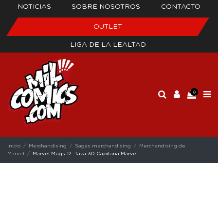
NOTICIAS
SOBRE NOSOTROS
CONTACTO
OUTLET
LIGA DE LA LEALTAD
0
Inicio
Merchandising
Sagas merchandising
Merchandising de
Marvel
Marvel Mugs 12: Taza 3D Capitana Marvel