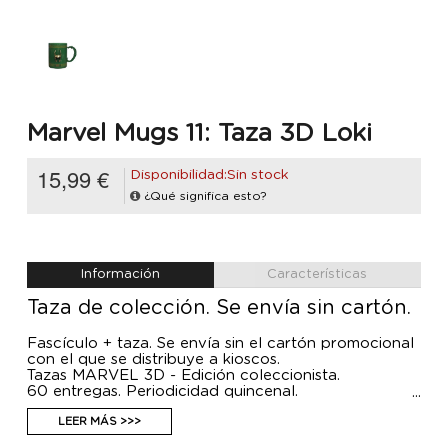
Marvel Mugs 11: Taza 3D Loki
15,99 €
Disponibilidad:Sin stock
¿Qué significa esto?
Información
Características
Taza de colección. Se envía sin cartón.
Fascículo + taza. Se envía sin el cartón promocional
con el que se distribuye a kioscos.
Tazas MARVEL 3D - Edición coleccionista.
60 entregas. Periodicidad quincenal.
Fabricadas en loza con detalles en 3D.
Dedicadas a los héroes y villanos de MARVEL, con
LEER MÁS >>>
fieles reproducciones de los personajes.