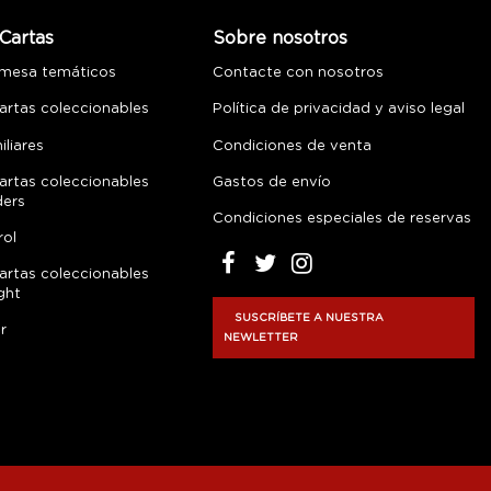
Cartas
Sobre nosotros
 mesa temáticos
Contacte con nosotros
artas coleccionables
Política de privacidad y aviso legal
liares
Condiciones de venta
artas coleccionables
Gastos de envío
ders
Condiciones especiales de reservas
rol
artas coleccionables
ght
SUSCRÍBETE A NUESTRA
r
NEWLETTER