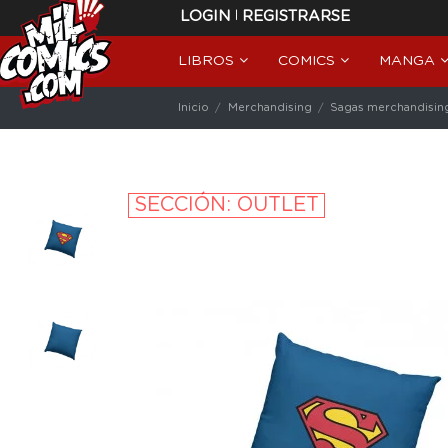
|
LOGIN
REGISTRARSE
LIBROS
COMICS
MANGA
Inicio
Merchandising
Sagas merchandisin
SECCIÓN: OUTLET