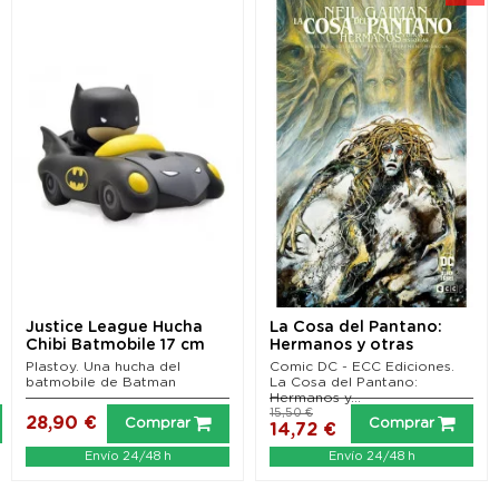
Justice League Hucha
La Cosa del Pantano:
Chibi Batmobile 17 cm
Hermanos y otras
historias
Plastoy. Una hucha del
Comic DC - ECC Ediciones.
batmobile de Batman
La Cosa del Pantano:
Hermanos y...
15,50 €
28,90 €
Comprar
Comprar
14,72 €
Envío 24/48 h
Envío 24/48 h