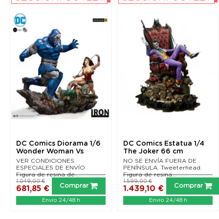
DC Comics Diorama 1/6
DC Comics Estatua 1/4
Wonder Woman Vs
The Joker 66 cm
Darkseid by Ivan Reis...
VER CONDICIONES
NO SE ENVÍA FUERA DE
ESPECIALES DE ENVÍO.
PENÍNSULA. Tweeterhead.
Figura de resina de...
Figura de resina...
1.049,00 €
1.599,00 €
Comprar
Comprar
681,85 €
1.439,10 €
Envío 24/48 h
Envío 24/48 h