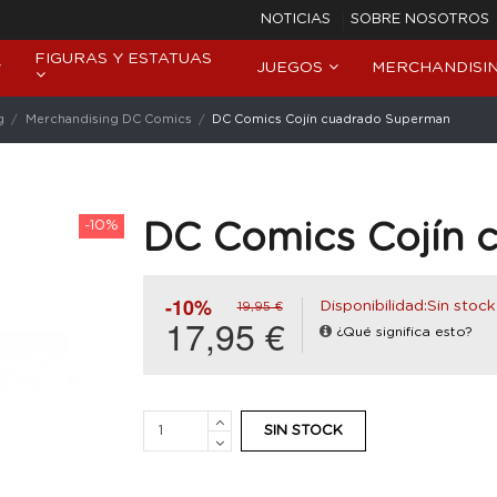
NOTICIAS
SOBRE NOSOTROS
FIGURAS Y ESTATUAS
JUEGOS
MERCHANDISI
g
Merchandising DC Comics
DC Comics Cojín cuadrado Superman
-10%
DC Comics Cojín 
-10%
Disponibilidad:Sin stock
19,95 €
17,95 €
¿Qué significa esto?
SIN STOCK