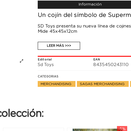
Información
Un cojín del símbolo de Superm
SD Toys presenta su nueva línea de cojine
Mide 45x45x12cm
LEER MÁS >>>
Editorial
EAN
Sd Toys
8435450243110
CATEGORIAS
MERCHANDISING
SAGAS MERCHANDISING
olección:
-5%