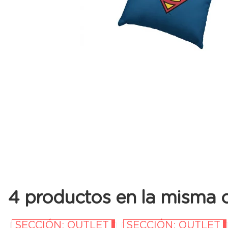
4 productos en la misma c
SECCIÓN: OUTLET
SECCIÓN: OUTLET
-35%
-10%