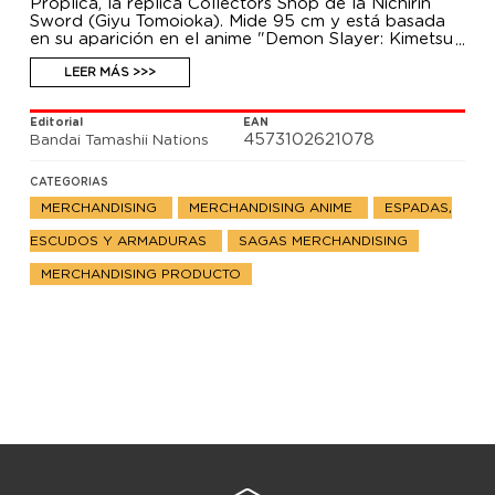
Proplica, la réplica Collectors Shop de la Nichirin
Sword (Giyu Tomoioka). Mide 95 cm y está basada
en su aparición en el anime "Demon Slayer: Kimetsu
No Yaiba".
LEER MÁS >>>
Editorial
EAN
4573102621078
Bandai Tamashii Nations
CATEGORIAS
MERCHANDISING
MERCHANDISING ANIME
ESPADAS,
ESCUDOS Y ARMADURAS
SAGAS MERCHANDISING
MERCHANDISING PRODUCTO