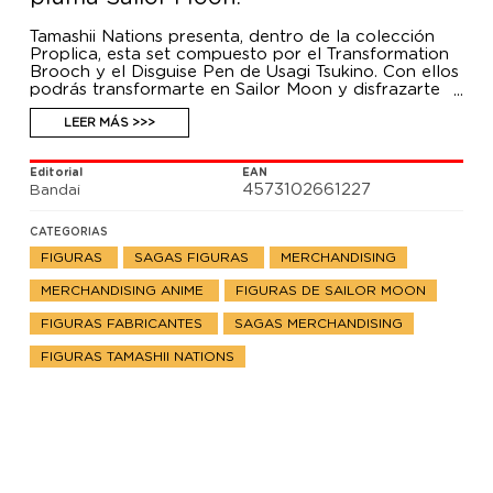
Tamashii Nations presenta, dentro de la colección
Proplica, esta set compuesto por el Transformation
Brooch y el Disguise Pen de Usagi Tsukino. Con ellos
podrás transformarte en Sailor Moon y disfrazarte
de cualquier persona que quieras. El Broche de
Transformación mide 6,5 cm. y la Pluma mide 16 cm.
LEER MÁS >>>
Editorial
EAN
4573102661227
Bandai
CATEGORIAS
FIGURAS
SAGAS FIGURAS
MERCHANDISING
MERCHANDISING ANIME
FIGURAS DE SAILOR MOON
FIGURAS FABRICANTES
SAGAS MERCHANDISING
FIGURAS TAMASHII NATIONS