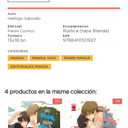
Autor
Hashigo Sakurabi
Editorial
Encuadernacion
Rústica (tapa Blanda)
Panini Comics
Formato
EAN
13x18 bn
9788410511927
CATEGORIAS
MANGA
MANGA YAOI
PANINI MANGA
EDITORIALES MANGA
4 productos en la misma colección:
-5%
-5%