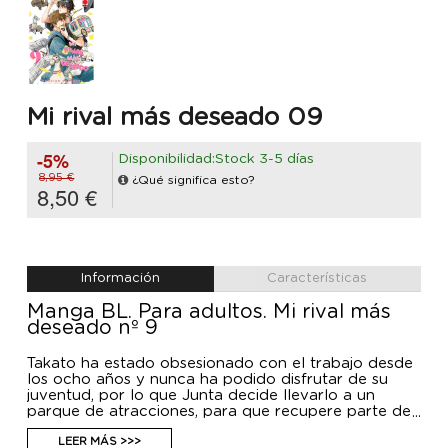
Mi rival más deseado 09
-5%
Disponibilidad:Stock 3-5 días
8,95 €
¿Qué significa esto?
8,50 €
Información
Características
Manga BL. Para adultos. Mi rival más
deseado nº 9
Takato ha estado obsesionado con el trabajo desde
los ocho años y nunca ha podido disfrutar de su
juventud, por lo que Junta decide llevarlo a un
parque de atracciones, para que recupere parte de
su adolescencia perdida. ¡Los dos hombres más
deseados disfrutan de su primera cita!
LEER MÁS >>>