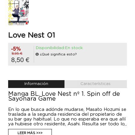
Love Nest 01
-5%
Disponibilidad:En stock
8,95 €
¿Qué significa esto?
8,50 €
Información
Características
Manga BL. Love Nest nº 1. Spin off de
Sayonara Game
En lo que busca adónde mudarse, Masato Hozumi se
traslada a la segunda residencia del propietario de
su bar gay habitual. Lo que no esperaba era que allí
ya hubiese otro residente, Asahi. Resulta ser todo lo
contrario al meticuloso Masato, y la convivencia con
un hombre tan desordenado e impertinente
LEER MÁS >>>