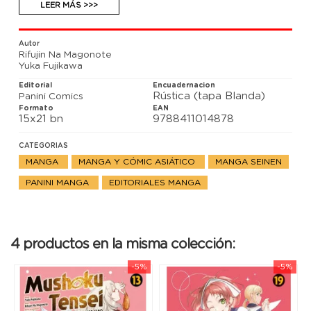
esta segunda oportunidad y hacerlo todo mejor esta
LEER MÁS >>>
vez? ¿Y qué aventuras le depara su nueva y mágica
vida?
Autor
Rifujin Na Magonote
Yuka Fujikawa
Editorial
Encuadernacion
Rústica (tapa Blanda)
Panini Comics
Formato
EAN
15x21 bn
9788411014878
CATEGORIAS
MANGA
MANGA Y CÓMIC ASIÁTICO
MANGA SEINEN
PANINI MANGA
EDITORIALES MANGA
4 productos en la misma colección:
-5%
-5%