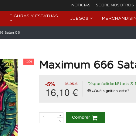
NOTICIAS
SOBRE NOSOTROS
FIGURAS Y ESTATUAS
JUEGOS
MERCHANDISI
6 Satan 06
-5%
Maximum 666 Sat
-5%
Disponibilidad:Stock 3-
16,95 €
16,10 €
¿Qué significa esto?
Comprar