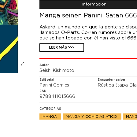
Información
Manga seinen Panini. Satan 66
Askard, un mundo en que la gente se disput
llamados O-Parts. Corren rumores sobre u
que se han topado con él han visto el 666,
historia de JioFreed, un chaval que sueña
LEER MÁS >>>
que le hagan el más fuerte.
Autor
Seishi Kishimoto
Editorial
Encuadernacion
Panini Comics
Rústica (tapa Bl
EAN
9788411013666
CATEGORIAS
MANGA
MANGA Y CÓMIC ASIÁTICO
MANG