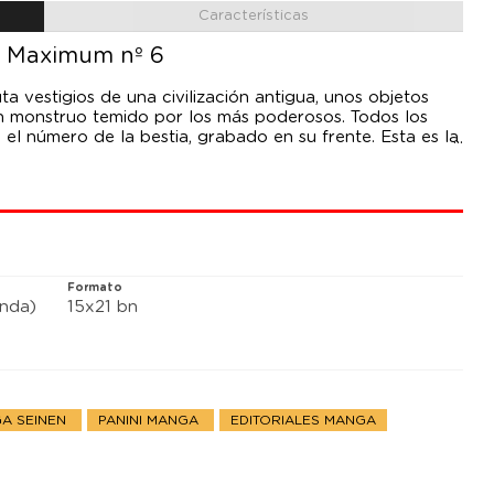
Características
6 Maximum nº 6
a vestigios de una civilización antigua, unos objetos
n monstruo temido por los más poderosos. Todos los
 el número de la bestia, grabado en su frente. Esta es la
 con conquistar el mundo y su búsqueda de las O-Parts
Formato
anda)
15x21 bn
A SEINEN
PANINI MANGA
EDITORIALES MANGA