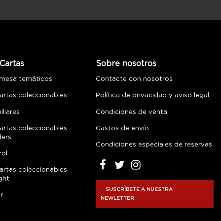
Cartas
Sobre nosotros
 mesa temáticos
Contacte con nosotros
artas coleccionables
Política de privacidad y aviso legal
liares
Condiciones de venta
artas coleccionables
Gastos de envío
ders
Condiciones especiales de reservas
rol
artas coleccionables
ght
SUSCRÍBETE A NUESTRA
r
NEWLETTER