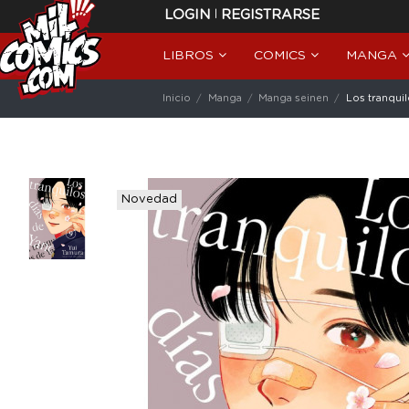
|
LOGIN
REGISTRARSE
LIBROS
COMICS
MANGA
Inicio
Manga
Manga seinen
Los tranquil
Novedad