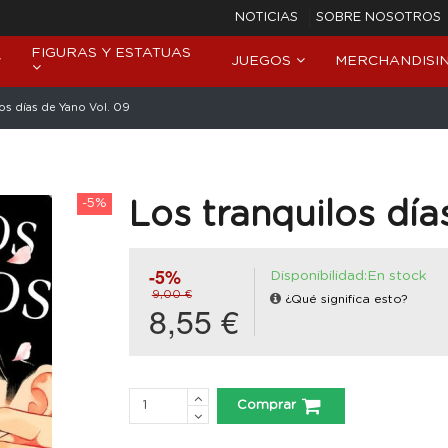
NOTICIAS
SOBRE NOSOTROS
FIGURAS Y ESTATUAS
JUEGOS
MERCHANDISI
os días de Yano Vol. 09
-5%
Los tranquilos día
-5%
Disponibilidad:En stock
9,00 €
¿Qué significa esto?
8,55 €
Comprar