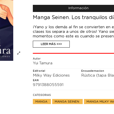
Información
Manga Seinen. Los tranquilos dí
¡Yano y los demás al fin se convierten en 
clases los separa a unos de otros! Yano si
momentos como este es cuando se present
Precisamente porque no pueden verse tant
LEER MÁS >>>
tiene. ¡Comienza el último año de instituto!
Autor
Yui Tamura
Editorial
Encuadernacion
Milky Way Ediciones
Rústica (tapa Bl
EAN
9791388055591
CATEGORIAS
MANGA
MANGA SEINEN
MANGA MILKY 