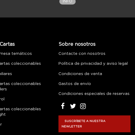
INFO
Cartas
Sobre nosotros
 mesa temáticos
Contacte con nosotros
artas coleccionables
Política de privacidad y aviso legal
liares
Condiciones de venta
artas coleccionables
Gastos de envío
ders
Condiciones especiales de reservas
rol
artas coleccionables
ght
SUSCRÍBETE A NUESTRA
r
NEWLETTER