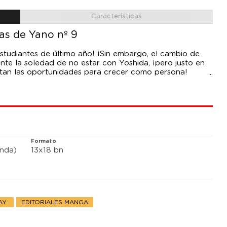
Características
as de Yano nº 9
estudiantes de último año! ¡Sin embargo, el cambio de
ente la soledad de no estar con Yoshida, ¡pero justo en
an las oportunidades para crecer como persona!
o como antes, es capaz de valorar aún más lo que
Formato
anda)
13x18 bn
WAY
EDITORIALES MANGA