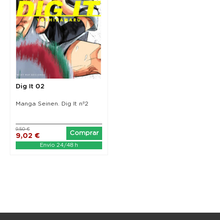
Dig It 02
Manga Seinen. Dig It nº2
9,50 €
Comprar
9,02 €
Envío 24/48 h