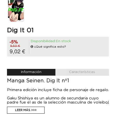
Dig It 01
-5%
Disponibilidad:En stock
9,50 €
¿Qué significa esto?
9,02 €
Información
Características
Manga Seinen. Dig It nº1
Primera edición incluye ficha de personaje de regalo.
Gaku Shishiya es un alumno de secundaria cuyo
padre fue el as de la selección masculina de voleibol
de Japón. A pesar de que en su club le han
asignado el puesto de atacante, el propio Gaku
LEER MÁS >>>
duda de si realmente tiene lo necesario para ser un