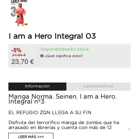
I am a Hero Integral 03
-5%
Disponibilidad:En stock
24,95 €
¿Qué significa esto?
23,70 €
Información
Características
Manga Norma. Seinen. I am a Hero.
Integral nº3
EL REFUGIO ZQN LLEGA A SU FIN
Disfruta del terrorífico manga de zombis que ha
arrasado en librerías y cuenta con más de 12
millones de copias vendidas en todo el mundo,
ahora en una espectacular nueva edición integral
LEER MÁS >>>