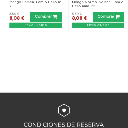
Manga Seinen. I am a Hero nº
Manga Norma. Seinen. I am a
7
Hero núm. 22
8,50 €
8,50 €
Comprar
Comprar
8,08 €
8,08 €
Envío 24/48 h
Envío 24/48 h
CONDICIONES DE RESERVA