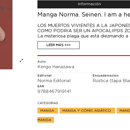
Información
Manga Norma. Seinen. I am a he
LOS MUERTOS VIVIENTES A LA JAPONE
COMO PODRIA SER UN APOCALIPSIS Z
La misteriosa plaga que está diezmando a
Japón, China, Europa... Nadie está a salvo 
LEER MÁS >>>
agresivos seres asesinos.
Autor
Kengo Hanazawa
Editorial
Encuadernacion
Norma Editorial
Rústica (tapa Bl
EAN
9788467919141
CATEGORIAS
MANGA
MANGA Y CÓMIC ASIÁTICO
MANG
MANGA