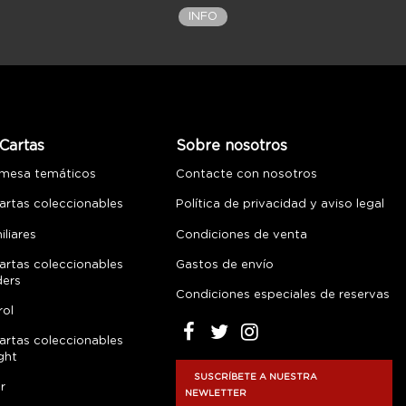
INFO
Cartas
Sobre nosotros
 mesa temáticos
Contacte con nosotros
artas coleccionables
Política de privacidad y aviso legal
liares
Condiciones de venta
artas coleccionables
Gastos de envío
ders
Condiciones especiales de reservas
rol
artas coleccionables
ght
SUSCRÍBETE A NUESTRA
r
NEWLETTER