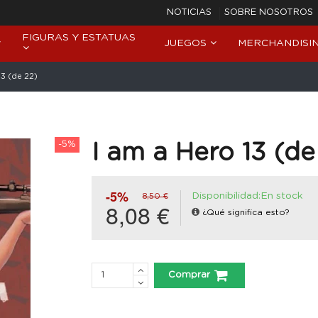
NOTICIAS
SOBRE NOSOTROS
FIGURAS Y ESTATUAS
JUEGOS
MERCHANDISI
13 (de 22)
-5%
I am a Hero 13 (de
-5%
Disponibilidad:En stock
8,50 €
8,08 €
¿Qué significa esto?
Comprar