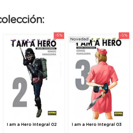
olección:
-5%
-5%
Novedad
I am a Hero Integral 02
I am a Hero Integral 03