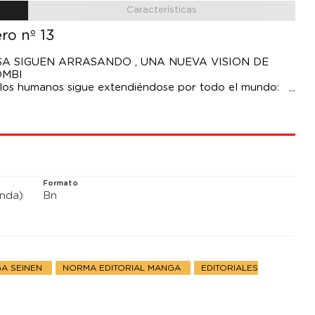
Características
ro nº 13
SA SIGUEN ARRASANDO , UNA NUEVA VISION DE
OMBI
 los humanos sigue extendiéndose por todo el mundo:
del virus ZQN, que convierte a los infectados en
Formato
anda)
Bn
A SEINEN
NORMA EDITORIAL MANGA
EDITORIALES