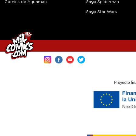
Cómics de Aquaman
Saga Spiderman
Saga Star Wars