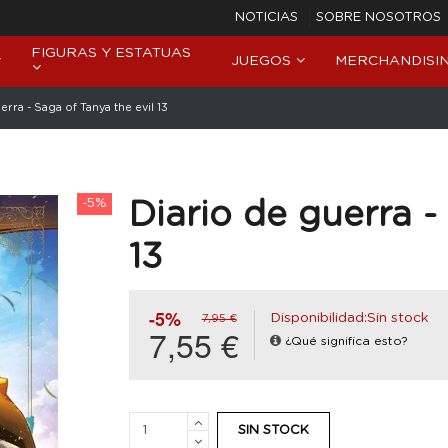
NOTICIAS
SOBRE NOSOTROS
FIGURAS Y ESTATUAS
JUEGOS
MERCHANDISI
erra - Saga of Tanya the evil 13
-5%
Diario de guerra -
13
-5%
Disponibilidad:Sin stock
7,95 €
7,55 €
¿Qué significa esto?
SIN STOCK