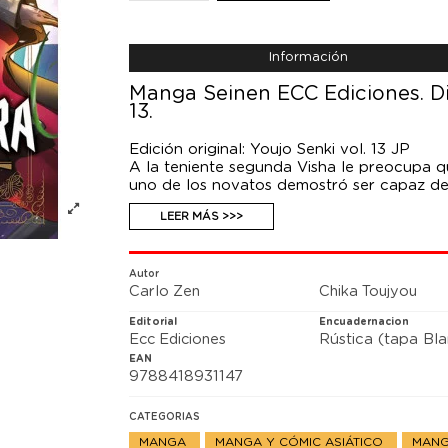
Información
Manga Seinen ECC Ediciones. Dia
13.
Edición original: Youjo Senki vol. 13 JP
A la teniente segunda Visha le preocupa qui
uno de los novatos demostró ser capaz de
incursión nocturna en las trincheras republi
LEER MÁS >>>
escuela militar, sorprendió a su instructo
destinada a resolver un caso de guerra ur
del Estado Mayor, que lo guardó como últ
a llevar la guerra a un ambiente urbano. ¿P
Autor
Carlo Zen
Chika Toujyou
republicanas dirigidas por el teniente cor
logística imperial?
Editorial
Encuadernacion
Ecc Ediciones
Rústica (tapa Bl
EAN
9788418931147
CATEGORIAS
MANGA
MANGA Y CÓMIC ASIÁTICO
MANG