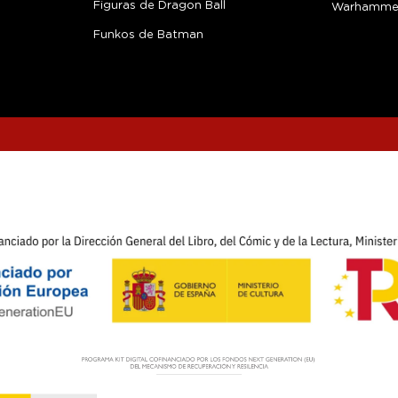
Figuras de Dragon Ball
Warhamme
Funkos de Batman