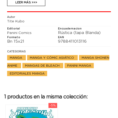
LEER MÁS >>>
Autor
Tite Kubo
Editorial
Encuadernacion
Rústica (tapa Blanda)
Panini Comics
Formato
EAN
Bn 15x21
9788411013116
CATEGORIAS
MANGA
MANGA Y CÓMIC ASIÁTICO
MANGA SHONEN
ANIME
MANGAS DE BLEACH
PANINI MANGA
EDITORIALES MANGA
1 productos en la misma colección:
-5%