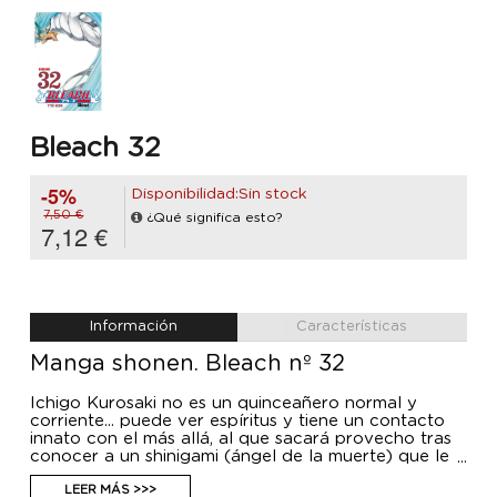
Bleach 32
-5%
Disponibilidad:Sin stock
7,50 €
¿Qué significa esto?
7,12 €
Información
Características
Manga shonen. Bleach nº 32
Ichigo Kurosaki no es un quinceañero normal y
corriente... puede ver espíritus y tiene un contacto
innato con el más allá, al que sacará provecho tras
conocer a un shinigami (ángel de la muerte) que le
proporciona una espada a juego con sus
habilidades. Bleach es el manga que ha arrasado en
LEER MÁS >>>