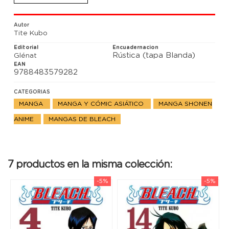
Japón y que todos los otakus reclaman desde hace
meses. Se trata de una serie abierta que mes tras
mes gana nuevos incondicionales.
Autor
Tite Kubo
Editorial
Encuadernacion
Rústica (tapa Blanda)
Glénat
EAN
9788483579282
CATEGORIAS
MANGA
MANGA Y CÓMIC ASIÁTICO
MANGA SHONEN
ANIME
MANGAS DE BLEACH
7 productos en la misma colección:
-5%
-5%