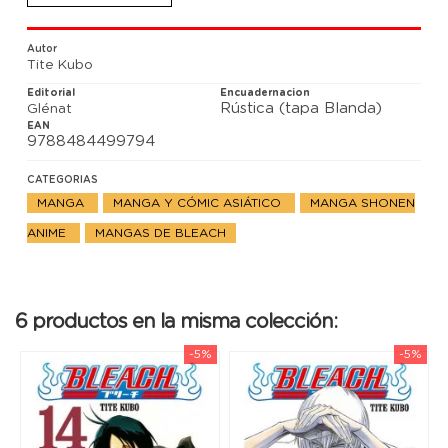
Japón y que todos los otakus reclaman desde hace
meses. Se trata de una serie abierta que mes tras
mes gana nuevos incondicionales.
Autor
Tite Kubo
Editorial
Encuadernacion
Rústica (tapa Blanda)
Glénat
EAN
9788484499794
CATEGORIAS
MANGA
MANGA Y CÓMIC ASIÁTICO
MANGA SHONEN
ANIME
MANGAS DE BLEACH
6 productos en la misma colección:
-5%
-5%