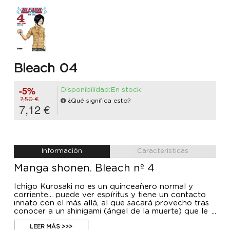
Bleach 04
-5%
Disponibilidad:En stock
7,50 €
¿Qué significa esto?
7,12 €
Información
Características
Manga shonen. Bleach nº 4
Ichigo Kurosaki no es un quinceañero normal y
corriente... puede ver espíritus y tiene un contacto
innato con el más allá, al que sacará provecho tras
conocer a un shinigami (ángel de la muerte) que le
proporciona una espada a juego con sus
habilidades. Bleach es el manga que ha arrasado en
LEER MÁS >>>